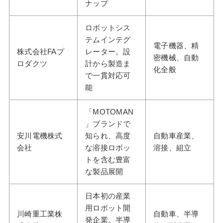
ナップ
ロボットシス
テムインテグ
電子機器、精
株式会社FAプ
レーター。設
密機械、自動
ロダクツ
計から製造ま
化全般
で一貫対応可
能
「MOTOMAN
」ブランドで
安川電機株式
知られ、高度
自動車産業、
会社
な溶接ロボッ
溶接、組立
トを含む豊富
な製品展開
日本初の産業
用ロボット開
川崎重工業株
自動車、半導
発企業。半導