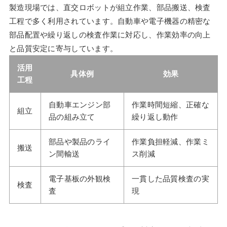
製造現場では、直交ロボットが組立作業、部品搬送、検査
工程で多く利用されています。自動車や電子機器の精密な
部品配置や繰り返しの検査作業に対応し、作業効率の向上
と品質安定に寄与しています。
活用
具体例
効果
工程
自動車エンジン部
作業時間短縮、正確な
組立
品の組み立て
繰り返し動作
部品や製品のライ
作業負担軽減、作業ミ
搬送
ン間輸送
ス削減
電子基板の外観検
一貫した品質検査の実
検査
査
現