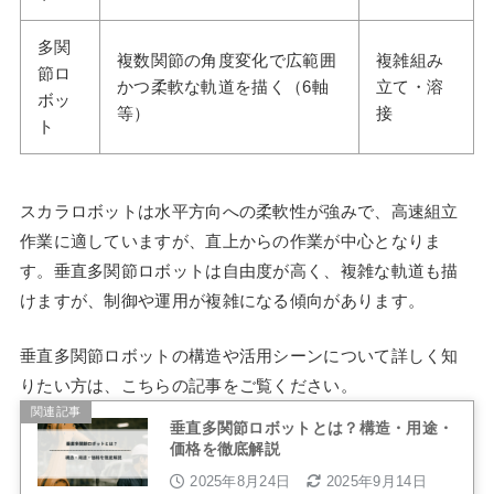
多関
複数関節の角度変化で広範囲
複雑組み
節ロ
かつ柔軟な軌道を描く（6軸
立て・溶
ボッ
等）
接
ト
スカラロボットは水平方向への柔軟性が強みで、高速組立
作業に適していますが、直上からの作業が中心となりま
す。垂直多関節ロボットは自由度が高く、複雑な軌道も描
けますが、制御や運用が複雑になる傾向があります。
垂直多関節ロボットの構造や活用シーンについて詳しく知
りたい方は、こちらの記事をご覧ください。
関連記事
垂直多関節ロボットとは？構造・用途・
価格を徹底解説
2025年8月24日
2025年9月14日