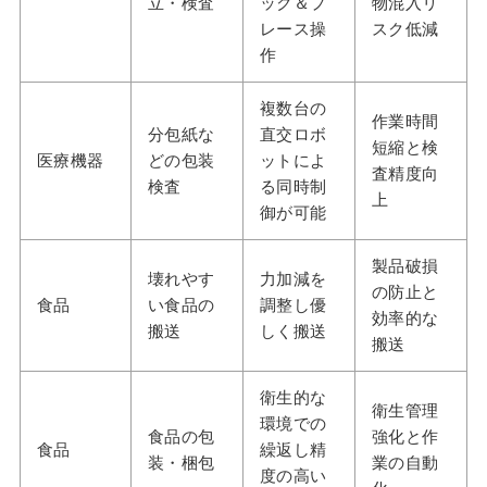
立・検査
ック＆プ
物混入リ
レース操
スク低減
作
複数台の
作業時間
分包紙な
直交ロボ
短縮と検
医療機器
どの包装
ットによ
査精度向
検査
る同時制
上
御が可能
製品破損
壊れやす
力加減を
の防止と
食品
い食品の
調整し優
効率的な
搬送
しく搬送
搬送
衛生的な
衛生管理
環境での
食品の包
強化と作
食品
繰返し精
装・梱包
業の自動
度の高い