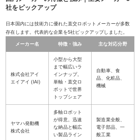
社をピックアップ
日本国内には技術力に優れた直交ロボットメーカーが多数
存在します。代表的な企業を5社ピックアップしました。
メーカー名
特徴・強み
主な対応分野
小型から大型
まで幅広いラ
自動車、食
株式会社アイ
インナップ。
品、化粧品、
エイアイ (IAI)
単軸・直交ロ
機械
ボットで世界
トップシェア
多軸ロボット
が得意。迅速
製造業全般、
ヤマハ発動機
な納品と幅広
電子部品、一
株式会社
い製品ライン
般工業