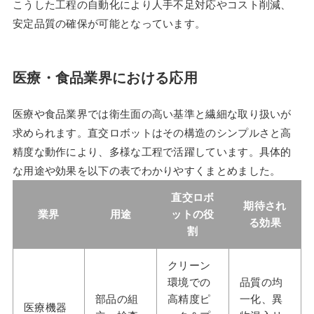
こうした工程の自動化により人手不足対応やコスト削減、
安定品質の確保が可能となっています。
医療・食品業界における応用
医療や食品業界では衛生面の高い基準と繊細な取り扱いが
求められます。直交ロボットはその構造のシンプルさと高
精度な動作により、多様な工程で活躍しています。具体的
な用途や効果を以下の表でわかりやすくまとめました。
直交ロボ
期待され
業界
用途
ットの役
る効果
割
クリーン
環境での
品質の均
部品の組
高精度ピ
一化、異
医療機器