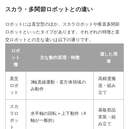
スカラ・多関節ロボットとの違い
ロボットには直交型のほか、スカラロボットや垂直多関節
ロボットといったタイプがあります。それぞれの特徴と直
交ロボットとの主な違いは以下の通りです。
ロボ
適した用
ット
主な動作原理・特徴
途
種
直交
高精度搬
3軸直線運動・直方体領域の
ロボ
送・組み
み動作
ット
立て
スカ
基板部品
ラロ
水平軸の回転＋上下動作（4
実装・組
ボッ
軸が一般的）
み立て
ト