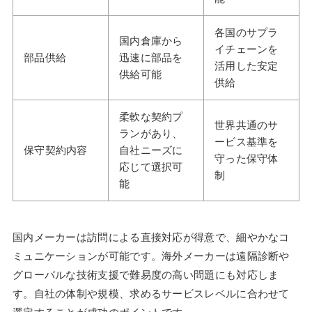
各国のサプラ
国内倉庫から
イチェーンを
部品供給
迅速に部品を
活用した安定
供給可能
供給
柔軟な契約プ
世界共通のサ
ランがあり、
ービス基準を
保守契約内容
自社ニーズに
守った保守体
応じて選択可
制
能
国内メーカーは訪問による直接対応が得意で、細やかなコ
ミュニケーションが可能です。海外メーカーは遠隔診断や
グローバルな技術支援で難易度の高い問題にも対応しま
す。自社の体制や規模、求めるサービスレベルに合わせて