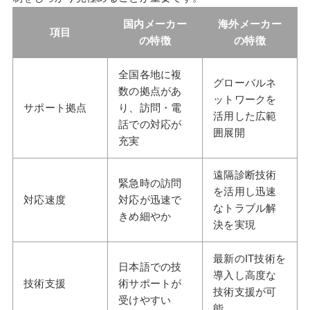
国内メーカー
海外メーカー
項目
の特徴
の特徴
全国各地に複
グローバルネ
数の拠点があ
ットワークを
サポート拠点
り、訪問・電
活用した広範
話での対応が
囲展開
充実
遠隔診断技術
緊急時の訪問
を活用し迅速
対応速度
対応が迅速で
なトラブル解
きめ細やか
決を実現
最新のIT技術を
日本語での技
導入し高度な
技術支援
術サポートが
技術支援が可
受けやすい
能