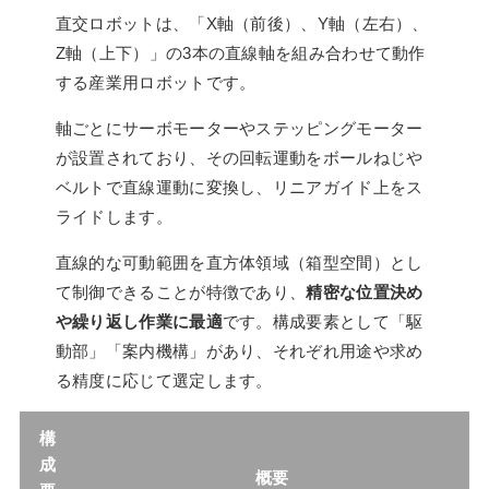
直交ロボットは、「X軸（前後）、Y軸（左右）、
Z軸（上下）」の3本の直線軸を組み合わせて動作
する産業用ロボットです。
軸ごとにサーボモーターやステッピングモーター
が設置されており、その回転運動をボールねじや
ベルトで直線運動に変換し、リニアガイド上をス
ライドします。
直線的な可動範囲を直方体領域（箱型空間）とし
て制御できることが特徴であり、
精密な位置決め
や繰り返し作業に最適
です。構成要素として「駆
動部」「案内機構」があり、それぞれ用途や求め
る精度に応じて選定します。
構
成
概要