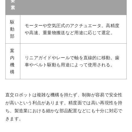
要
素
駆
モーターや空気圧式のアクチュエータ。高精度
動
や高速、重量物搬送など用途に応じて選定。
部
案
内
リニアガイドやレールで軸を直線的に移動。歯
機
車やベルト駆動も用途によって使用される。
構
直交ロボットは複雑な機構を持たず、制御が容易で安全性
が高いという利点があります。精度面では高い再現性を持
ち、製造業における細かな部品配置などにも十分に対応で
きます。